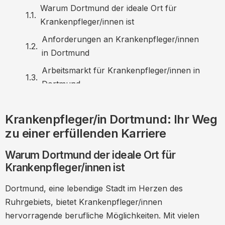
Warum Dortmund der ideale Ort für
Krankenpfleger/innen ist
Anforderungen an Krankenpfleger/innen
in Dortmund
Arbeitsmarkt für Krankenpfleger/innen in
Dortmund
Arbeitsbedingungen und Vergütung
Krankenpfleger/in Dortmund: Ihr Weg
Fortbildungsmöglichkeiten für
zu einer erfüllenden Karriere
Pflegefachkräfte in Dortmund
Das Gehalt von Krankenpfleger/innen in
Warum Dortmund der ideale Ort für
Dortmund
Krankenpfleger/innen ist
Das Leben in Dortmund: Mehr als nur ein
Dortmund, eine lebendige Stadt im Herzen des
Arbeitsplatz
Ruhrgebiets, bietet Krankenpfleger/innen
Bewerbungstipps für
hervorragende berufliche Möglichkeiten. Mit vielen