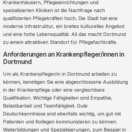
Krankenpfleger/innen in Dortmund
Krankenhäusern, Pflegeeinrichtungen und
spezialisierten Kliniken ist die Nachfrage nach
Expertenmeinungen und Zitate
qualifizierten Pflegekräften hoch. Die Stadt hat eine
Statistiken und Zahlen zur Pflege in
moderne Infrastruktur, ein breites kulturelles Angebot
Dortmund
und eine hohe Lebensqualität. All das macht Dortmund
Ressourcen und Weiterführende Links
zu einem attraktiven Standort für Pflegefachkräfte.
Fazit: Ihre Zukunft als Krankenpfleger/in
Anforderungen an Krankenpfleger/innen in
in Dortmund
Dortmund
Um als Krankenpfleger/in in Dortmund arbeiten zu
können, benötigen Sie eine abgeschlossene Ausbildung
in der Krankenpflege oder eine vergleichbare
Qualifikation. Wichtige Fähigkeiten sind Empathie,
Belastbarkeit und Teamfähigkeit. Gute
Deutschkenntnisse sind ebenfalls wichtig, um gut mit
Patienten und Kollegen kommunizieren zu können.
Weiterbildungen und Spezialisierungen, zum Beispiel in