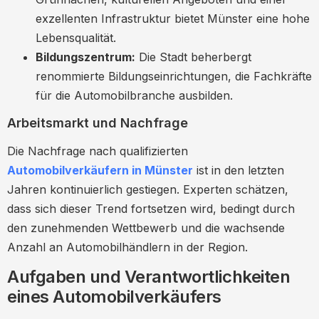
Tipps für Bewerber: So werden Sie zum
exzellenten Infrastruktur bietet Münster eine hohe
erfolgreichen Automobilverkäufer in Münster
Lebensqualität.
Bewerbungsunterlagen
Bildungszentrum:
Die Stadt beherbergt
Vorstellungsgespräch
renommierte Bildungseinrichtungen, die Fachkräfte
für die Automobilbranche ausbilden.
Erfahrungsberichte von Automobilverkäufern
in Münster
Arbeitsmarkt und Nachfrage
Erfolge und Herausforderungen
Die Nachfrage nach qualifizierten
Zukunftsaussichten
Automobilverkäufern in Münster
ist in den letzten
Jahren kontinuierlich gestiegen. Experten schätzen,
Fazit: Ihre Zukunft als Automobilverkäufer in
dass sich dieser Trend fortsetzen wird, bedingt durch
Münster
den zunehmenden Wettbewerb und die wachsende
Anzahl an Automobilhändlern in der Region.
Aufgaben und Verantwortlichkeiten
eines Automobilverkäufers