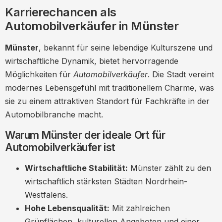
Karrierechancen als
Qualifikationen und Fähigkeiten
Automobilverkäufer in Münster
Fachliche Qualifikationen
Münster
, bekannt für seine lebendige Kulturszene und
Soziale Kompetenzen
wirtschaftliche Dynamik, bietet hervorragende
Arbeitsbedingungen und Vergütung
Möglichkeiten für
Automobilverkäufer
. Die Stadt vereint
Vergütungsmodelle
modernes Lebensgefühl mit traditionellem Charme, was
sie zu einem attraktiven Standort für Fachkräfte in der
Arbeitszeiten
Automobilbranche macht.
Weiterbildung und Karrierechancen
Warum Münster der ideale Ort für
Fortbildungen und Schulungen
Automobilverkäufer ist
Karrierepfade
Wirtschaftliche Stabilität:
Münster zählt zu den
Das Leben als Automobilverkäufer in Münster
wirtschaftlich stärksten Städten Nordrhein-
Work-Life-Balance
Westfalens.
Networking und Community
Hohe Lebensqualität:
Mit zahlreichen
Grünflächen, kulturellen Angeboten und einer