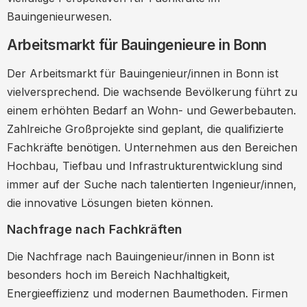
Netzwerke und Berufsverbände
Bauingenieurwesen.
Vorteile der Mitgliedschaft
Arbeitsmarkt für Bauingenieure in Bonn
Lokale Veranstaltungen
Der Arbeitsmarkt für Bauingenieur/innen in Bonn ist
Bewerbungstipps für Bauingenieure in Bonn
vielversprechend. Die wachsende Bevölkerung führt zu
Vorbereitung auf das Vorstellungsgespräch
einem erhöhten Bedarf an Wohn- und Gewerbebauten.
Zahlreiche Großprojekte sind geplant, die qualifizierte
Weiterbildungsmöglichkeiten für
Fachkräfte benötigen. Unternehmen aus den Bereichen
Bauingenieure in Bonn
Hochbau, Tiefbau und Infrastrukturentwicklung sind
Fortbildungskurse und Seminare
immer auf der Suche nach talentierten Ingenieur/innen,
Zertifikatsprogramme
die innovative Lösungen bieten können.
Expertenmeinungen und Zitate
Nachfrage nach Fachkräften
Branchenstatistiken
Die Nachfrage nach Bauingenieur/innen in Bonn ist
Fazit
besonders hoch im Bereich Nachhaltigkeit,
Energieeffizienz und modernen Baumethoden. Firmen