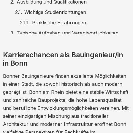
Ausbildung und Qualifikationen
Wichtige Studienrichtungen
Praktische Erfahrungen
Typische Aufgaben und Verantwortlichkeiten
Gehaltsaussichten für Bauingenieure in Bonn
Karrierechancen als Bauingenieur/in
Einflussfaktoren auf das Gehalt
in Bonn
Karrierechancen und Aufstiegsmöglichkeiten
Führungskarrieren
Bonner Bauingenieure finden exzellente Möglichkeiten
in einer Stadt, die sowohl historisch als auch modern
Selbstständigkeit
geprägt ist. Bonn am Rhein bietet eine stabile Wirtschaft
Lebensqualität in Bonn
und zahlreiche Bauprojekte, die hohe Lebensqualität
Kulturelle Vielfalt
und berufliche Entwicklungsmöglichkeiten vereinen. Mit
seiner einzigartigen Mischung aus traditioneller
Verkehrsanbindung
Architektur und moderner Infrastruktur eröffnet Bonn
Wichtige Unternehmen und Arbeitgeber
vielfältige Perspektiven für Fachkräfte im