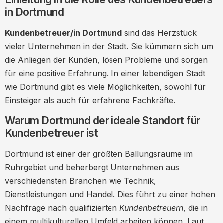
in Dortmund
Arbeitsmarkt und Jobchancen in
Dortmund
Kundenbetreuer/in Dortmund
sind das Herzstück
Branchenspezifische Möglichkeiten
vieler Unternehmen in der Stadt. Sie kümmern sich um
die Anliegen der Kunden, lösen Probleme und sorgen
Tipps für eine erfolgreiche Bewerbung
für eine positive Erfahrung. In einer lebendigen Stadt
Weiterbildung und
wie Dortmund gibt es viele Möglichkeiten, sowohl für
Entwicklungsmöglichkeiten
Einsteiger als auch für erfahrene Fachkräfte.
Zertifizierungen und Kurse
Warum Dortmund der ideale Standort für
Arbeitgeber in Dortmund: Wer stellt ein?
Kundenbetreuer ist
Work-Life-Balance für Kundenbetreuer in
Dortmund ist einer der größten Ballungsräume im
Dortmund
Ruhrgebiet und beherbergt Unternehmen aus
Flexible Arbeitsmodelle
verschiedensten Branchen wie Technik,
Erfahrungsberichte von Kundenbetreuern
Dienstleistungen und Handel. Dies führt zu einer hohen
in Dortmund
Nachfrage nach qualifizierten
Kundenbetreuern
, die in
einem multikulturellen Umfeld arbeiten können. Laut