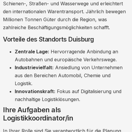
Schienen-, Straßen- und Wasserwege und erleichtert
Logistikkoordinatoren ein?
den internationalen Warentransport. Jährlich bewegen
Welche Karrierechancen gibt es?
Millionen Tonnen Güter durch die Region, was
Fazit
zahlreiche Beschäftigungsmöglichkeiten schafft.
Vorteile des Standorts Duisburg
Zentrale Lage:
Hervorragende Anbindung an
Autobahnen und europäische Verkehrswege.
Industrievielfalt:
Ansiedlung von Unternehmen
aus den Bereichen Automobil, Chemie und
Logistik.
Innovationskraft:
Fokus auf Digitalisierung und
nachhaltige Logistiklösungen.
Ihre Aufgaben als
Logistikkoordinator/in
In Ihrer Rolle sind Sie verantwortlich für die Planung