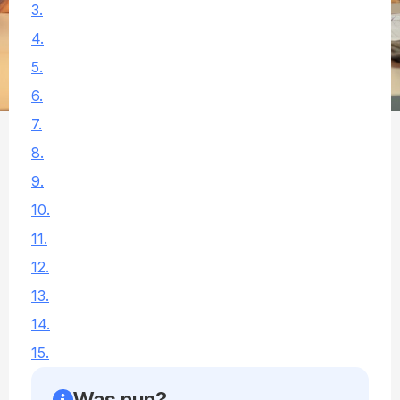
3.
4.
5.
6.
7.
8.
9.
10.
11.
12.
13.
14.
15.
Was nun?