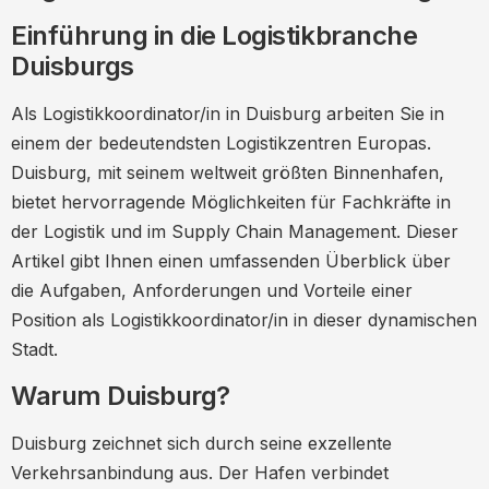
Arbeitsumfeld und Unternehmenskultur
Einführung in die Logistikbranche
Gehalt und Benefits
Duisburgs
Bewerbungstipps
Als Logistikkoordinator/in in Duisburg arbeiten Sie in
Beliebte Arbeitgeber in Duisburg
einem der bedeutendsten Logistikzentren Europas.
Duisburg, mit seinem weltweit größten Binnenhafen,
Zukunft der Logistik in Duisburg
bietet hervorragende Möglichkeiten für Fachkräfte in
Expertenmeinungen
der Logistik und im Supply Chain Management. Dieser
Networking und Fachveranstaltungen
Artikel gibt Ihnen einen umfassenden Überblick über
Tipps für den Einstieg
die Aufgaben, Anforderungen und Vorteile einer
Position als Logistikkoordinator/in in dieser dynamischen
Häufig gestellte Fragen (FAQs)
Stadt.
Was macht ein Logistikkoordinator/in?
Warum Duisburg?
Welche Qualifikationen sind erforderlich?
Wie hoch ist das Gehalt?
Duisburg zeichnet sich durch seine exzellente
Verkehrsanbindung aus. Der Hafen verbindet
Welche Unternehmen in Duisburg stellen