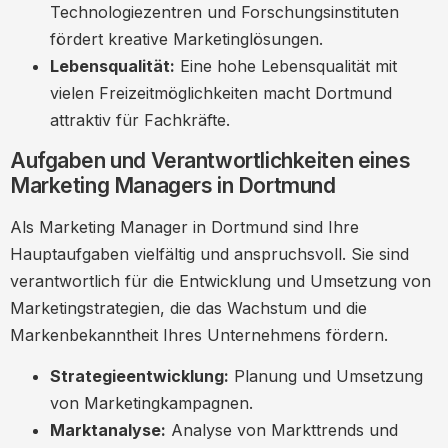
Bewerbungstipps von Experten
Technologiezentren und Forschungsinstituten
fördert kreative Marketinglösungen.
Zukunftsaussichten für Marketing
Lebensqualität:
Eine hohe Lebensqualität mit
Manager in Dortmund
vielen Freizeitmöglichkeiten macht Dortmund
Technologische Trends
attraktiv für Fachkräfte.
Netzwerkressourcen und Unterstützung
Aufgaben und Verantwortlichkeiten eines
in Dortmund
Marketing Managers in Dortmund
Top-Netzwerkveranstaltungen
Als Marketing Manager in Dortmund sind Ihre
Work-Life-Balance für Marketing Manager
Hauptaufgaben vielfältig und anspruchsvoll. Sie sind
in Dortmund
verantwortlich für die Entwicklung und Umsetzung von
Gesundheitsangebote
Marketingstrategien, die das Wachstum und die
Regionale Wirtschaft und ihre Bedeutung
Markenbekanntheit Ihres Unternehmens fördern.
für Marketing Manager
Strategieentwicklung:
Planung und Umsetzung
Branchenüberblick
von Marketingkampagnen.
Marktanalyse:
Analyse von Markttrends und
Internationale Möglichkeiten für