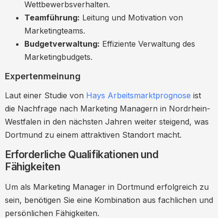
Wettbewerbsverhalten.
Marketing Manager in Dortmund
Teamführung:
Leitung und Motivation von
Global agierende Unternehmen
Marketingteams.
Technologische Innovationen im
Budgetverwaltung:
Effiziente Verwaltung des
Marketing
Marketingbudgets.
Innovationsprojekte
Expertenmeinung
Nachhaltigkeit im Marketing
Laut einer Studie von
Hays Arbeitsmarktprognose
ist
Best Practices
die Nachfrage nach Marketing Managern in Nordrhein-
Fazit: Ihre Karriere als Marketing Manager
Westfalen in den nächsten Jahren weiter steigend, was
in Dortmund
Dortmund zu einem attraktiven Standort macht.
Starten Sie Ihre Karriere
Erforderliche Qualifikationen und
Fähigkeiten
Um als Marketing Manager in Dortmund erfolgreich zu
sein, benötigen Sie eine Kombination aus fachlichen und
persönlichen Fähigkeiten.