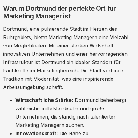
Warum Dortmund der perfekte Ort für
Zitat eines Experten
Marketing Manager ist
Karrierechancen und Gehaltsaussichten
Dortmund, eine pulsierende Stadt im Herzen des
Aktuelle Gehaltsdaten
Ruhrgebiets, bietet Marketing Managern eine Vielzahl
Top-Unternehmen für Marketing Manager
von Möglichkeiten. Mit einer starken Wirtschaft,
in Dortmund
innovativen Unternehmen und einer hervorragenden
Unternehmensprofil: Adidas Dortmund
Infrastruktur ist Dortmund ein idealer Standort für
Bildungsmöglichkeiten und
Fachkräfte im Marketingbereich. Die Stadt verbindet
Weiterentwicklung
Tradition mit Modernität, was eine inspirierende
Arbeitsumgebung schafft.
Weiterbildungsperspektiven
Arbeitskultur und Leben in Dortmund
Wirtschaftliche Stärke:
Dortmund beherbergt
zahlreiche mittelständische und große
Lebensqualität in Zahlen
Unternehmen, die ständig nach talentierten
Tipps für die Bewerbung als Marketing
Marketing Managern suchen.
Manager in Dortmund
Innovationskraft:
Die Nähe zu