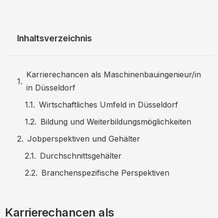
Inhaltsverzeichnis
Karrierechancen als Maschinenbauingenieur/in
in Düsseldorf
Wirtschaftliches Umfeld in Düsseldorf
Bildung und Weiterbildungsmöglichkeiten
Jobperspektiven und Gehälter
Durchschnittsgehälter
Branchenspezifische Perspektiven
Bewerbungstipps für Maschinenbauingenieure
CV und Anschreiben
Karrierechancen als