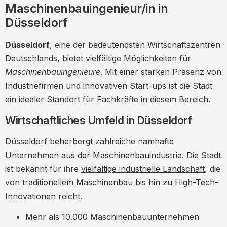
Maschinenbauingenieur/in in
Netzwerken in Düsseldorf
Düsseldorf
Vorbereitung auf Vorstellungsgespräche
Lebensqualität in Düsseldorf
Düsseldorf
, eine der bedeutendsten Wirtschaftszentren
Deutschlands, bietet vielfältige Möglichkeiten für
Wohnen und Infrastruktur
Maschinenbauingenieure
. Mit einer starken Präsenz von
Freizeit und Kultur
Industriefirmen und innovativen Start-ups ist die Stadt
Fazit
ein idealer Standort für Fachkräfte in diesem Bereich.
Wirtschaftliches Umfeld in Düsseldorf
Düsseldorf beherbergt zahlreiche namhafte
Unternehmen aus der Maschinenbauindustrie. Die Stadt
ist bekannt für ihre
vielfältige industrielle Landschaft
, die
von traditionellem Maschinenbau bis hin zu High-Tech-
Innovationen reicht.
Mehr als 10.000 Maschinenbauunternehmen