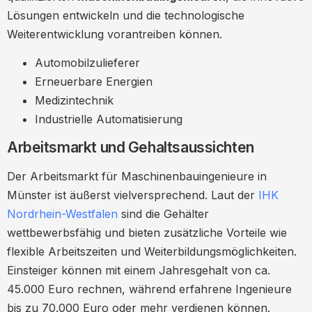
Häufige Fragen und Antworten
Lösungen entwickeln und die technologische
Welche Qualifikationen benötige ich als
Weiterentwicklung vorantreiben können.
Maschinenbauingenieur in Münster?
Automobilzulieferer
Wie finde ich Stellenangebote für
Erneuerbare Energien
Maschinenbauingenieure in Münster?
Medizintechnik
Welche Branchen bieten die meisten
Industrielle Automatisierung
Chancen für Maschinenbauingenieure
Arbeitsmarkt und Gehaltsaussichten
in Münster?
Zusammenfassung
Der Arbeitsmarkt für Maschinenbauingenieure in
Münster ist äußerst vielversprechend. Laut der
IHK
Weiterführende Ressourcen
Nordrhein-Westfalen
sind die Gehälter
Kontakt und Unterstützung
wettbewerbsfähig und bieten zusätzliche Vorteile wie
flexible Arbeitszeiten und Weiterbildungsmöglichkeiten.
Einsteiger können mit einem Jahresgehalt von ca.
45.000 Euro rechnen, während erfahrene Ingenieure
bis zu 70.000 Euro oder mehr verdienen können.