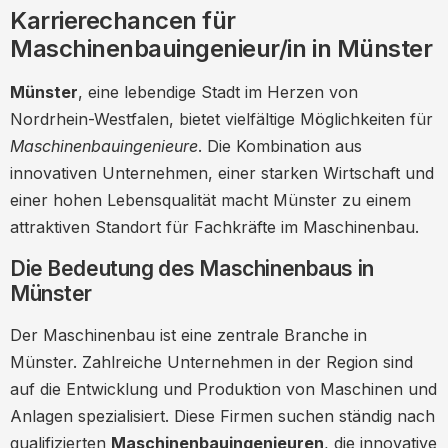
Karrierechancen für
Lebensqualität in Münster
Maschinenbauingenieur/in in Münster
Netzwerk und Community
Münster
, eine lebendige Stadt im Herzen von
Wichtige Veranstaltungen
Nordrhein-Westfalen, bietet vielfältige Möglichkeiten für
Unternehmen und Arbeitgeber in Münster
Maschinenbauingenieure
. Die Kombination aus
Bewerbungsprozess und Tipps
innovativen Unternehmen, einer starken Wirtschaft und
einer hohen Lebensqualität macht Münster zu einem
Tipps für ein überzeugendes
attraktiven Standort für Fachkräfte im Maschinenbau.
Vorstellungsgespräch
Tipps für eine erfolgreiche Karriere als
Die Bedeutung des Maschinenbaus in
Münster
Maschinenbauingenieur in Münster
Wichtige Fähigkeiten für
Der Maschinenbau ist eine zentrale Branche in
Maschinenbauingenieure
Münster. Zahlreiche Unternehmen in der Region sind
auf die Entwicklung und Produktion von Maschinen und
Erfahrungsberichte von
Anlagen spezialisiert. Diese Firmen suchen ständig nach
Maschinenbauingenieuren in Münster
qualifizierten
Maschinenbauingenieuren
, die innovative