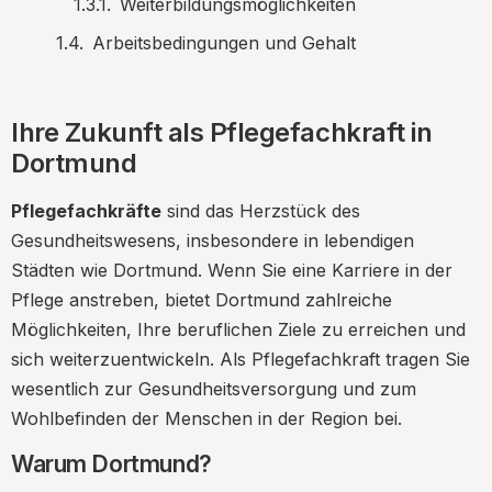
Weiterbildungsmöglichkeiten
Arbeitsbedingungen und Gehalt
Berufsaussichten und Karrierechancen
Lebensqualität in Dortmund
Ihre Zukunft als Pflegefachkraft in
Dortmund
Bewerbungsprozess
Tipps für eine erfolgreiche Bewerbung
Pflegefachkräfte
sind das Herzstück des
Netzwerke und Unterstützungsangebote
Gesundheitswesens, insbesondere in lebendigen
Städten wie Dortmund. Wenn Sie eine Karriere in der
Erfahrungsberichte von Pflegefachkräften
Pflege anstreben, bietet Dortmund zahlreiche
in Dortmund
Möglichkeiten, Ihre beruflichen Ziele zu erreichen und
Zukunft der Pflege in Dortmund
sich weiterzuentwickeln. Als Pflegefachkraft tragen Sie
Fazit
wesentlich zur Gesundheitsversorgung und zum
Wohlbefinden der Menschen in der Region bei.
Warum Dortmund?