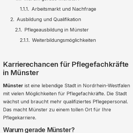
Arbeitsmarkt und Nachfrage
Ausbildung und Qualifikation
Pflegeausbildung in Münster
Weiterbildungsmöglichkeiten
Arbeitsbedingungen und Vergütung
Gehaltsaussichten
Karrierechancen für Pflegefachkräfte
in Münster
Arbeitszeiten und Work-Life-Balance
Lebensqualität in Münster
Münster
ist eine lebendige Stadt in Nordrhein-Westfalen
Wohnen und Freizeit
mit vielen Möglichkeiten für Pflegefachkräfte. Die Stadt
wächst und braucht mehr qualifiziertes Pflegepersonal.
Bildung und Infrastruktur
Das macht Münster zu einem tollen Ort für Ihre
Bewerbungsprozess und Tipps
Pflegekarriere.
Erfolgreiche Bewerbung
Warum gerade Münster?