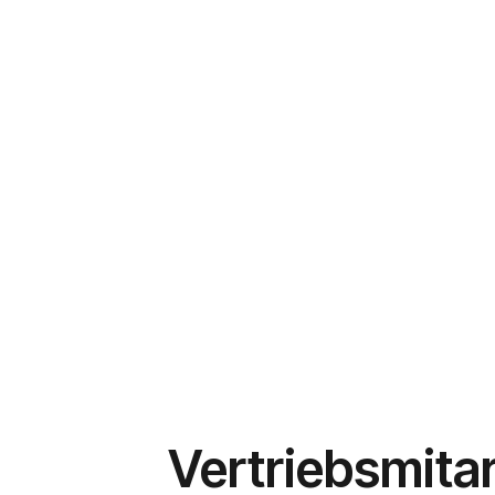
vacanis
Jobangebote erhalten
Finde direkt alle Arbe
Vertriebsmitar