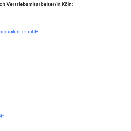
h Vertriebsmitarbeiter/in Köln:
kommunikation mbH
bH