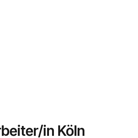
Für Arbeitgeber/Jobschaltung
itgeber mit offenen Jobs in deiner
beiter/in Köln