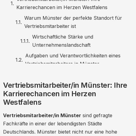
Karrierechancen im Herzen Westfalens
Warum Münster der perfekte Standort für
Vertriebsmitarbeiter ist
Wirtschaftliche Stärke und
Unternehmenslandschaft
Aufgaben und Verantwortlichkeiten eines
Vertriebsmitarbeiters in Münster
Kundenakquise und -betreuung
Vertriebsmitarbeiter/in Münster: Ihre
Marktanalyse und Strategieentwicklung
Karrierechancen im Herzen
Anforderungen für Vertriebsmitarbeiter in
Westfalens
Münster
Bildung und Ausbildung
Vertriebsmitarbeiter/in Münster
sind gefragte
Fachkräfte in einer der lebendigsten Städte
Erfahrung im Vertrieb
Deutschlands. Münster bietet nicht nur eine hohe
Soft Skills und Persönliche