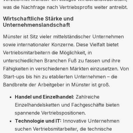
Die Bedeutung von Kundenorientierung im
was die Nachfrage nach Vertriebsprofis weiter antreibt.
Vertrieb
Wirtschaftliche Stärke und
Vertrauensaufbau und Kundenbindung
Unternehmenslandschaft
Kundenzufriedenheit messen und
Münster ist Sitz vieler mittelständischer Unternehmen
verbessern
sowie internationaler Konzerne. Diese Vielfalt bietet
Technologie und Digitalisierung im Vertrieb
Vertriebsmitarbeitern die Möglichkeit, in
CRM-Systeme und Vertriebssoftware
unterschiedlichen Branchen Fuß zu fassen und ihre
Fähigkeiten in verschiedenen Märkten einzusetzen. Von
Datenanalyse und Künstliche
Start-ups bis hin zu etablierten Unternehmen – die
Intelligenz
Bandbreite der Arbeitgeber in Münster ist groß.
Erfolgsgeschichten von
Handel und Einzelhandel:
Zahlreiche
Vertriebsmitarbeitern in Münster
Einzelhandelsketten und Fachgeschäfte bieten
Beispiel 1: Erfolgreiche Kundenakquise
spannende Vertriebspositionen.
in der IT-Branche
Technologie und IT:
Innovative Unternehmen
Beispiel 2: Steigerung der
suchen Vertriebsmitarbeiter, die technische