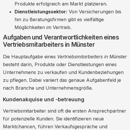
Kundenzufriedenheit im Einzelhandel
Produkte erfolgreich am Markt platzieren.
Zukunftsaussichten für
Dienstleistungssektor:
Von Versicherungen bis
Vertriebsmitarbeiter in Münster
hin zu Beratungsfirmen gibt es vielfältige
Möglichkeiten im Vertrieb.
Wachstum durch Digitalisierung
Aufgaben und Verantwortlichkeiten eines
Internationale Märkte und
Vertriebsmitarbeiters in Münster
Globalisierung
Die Hauptaufgabe eines
Vertriebsmitarbeiters in Münster
Fazit: Ihre Karriere als
besteht darin, Produkte oder Dienstleistungen eines
Vertriebsmitarbeiter/in in Münster
Unternehmens zu verkaufen und Kundenbeziehungen
zu pflegen. Dabei variiert das genaue Aufgabenfeld je
nach Branche und Unternehmensgröße.
Kundenakquise und -betreuung
Vertriebsmitarbeiter sind oft die ersten Ansprechpartner
für potenzielle Kunden. Sie identifizieren neue
Marktchancen, führen Verkaufsgespräche und