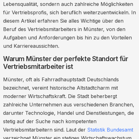
Lebensqualität, sondern auch zahlreiche Möglichkeiten
Eigenschaften
für Vertriebsprofis, sich beruflich weiterzuentwickeln. In
Vergütung und Benefits für
diesem Artikel erfahren Sie alles Wichtige über den
Vertriebsmitarbeiter in Münster
Beruf des Vertriebsmitarbeiters in Münster, von den
Aufgaben und Anforderungen bis hin zu den Vorteilen
Durchschnittliches Gehalt
und Karriereaussichten.
Zusätzliche Benefits
Warum Münster der perfekte Standort für
Karriereperspektiven und
Vertriebsmitarbeiter ist
Weiterbildungsmöglichkeiten
Weiterbildung und Zertifizierungen
Münster, oft als Fahrradhauptstadt Deutschlands
bezeichnet, vereint historische Altstadtcharm mit
Tipps für eine erfolgreiche Bewerbung als
moderner Wirtschaftskraft. Die Stadt beherbergt
Vertriebsmitarbeiter in Münster
zahlreiche Unternehmen aus verschiedenen Branchen,
Passen Sie Ihre Bewerbung an
darunter Technologie, Handel und Dienstleistungen, die
Heben Sie Ihre Erfolge hervor
stetig auf der Suche nach kompetenten
Vertriebsmitarbeitern sind. Laut der
Statistik Bundesamt
Netzwerken Sie
verzeichnet Münster ein stetiges Wirtschaftswachstum,